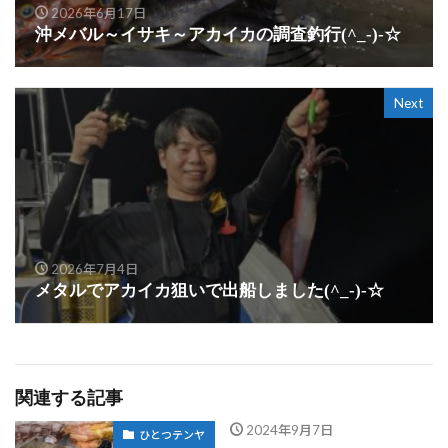
2026年6月17日
沖メバル～イサキ～アカイカの調査釣行(^_-)-☆
Next
2026年7月4日
メタルでアカイカ狙いで出船しました(^_-)-☆
関連する記事
2024年9月7日
ひとつテンヤ