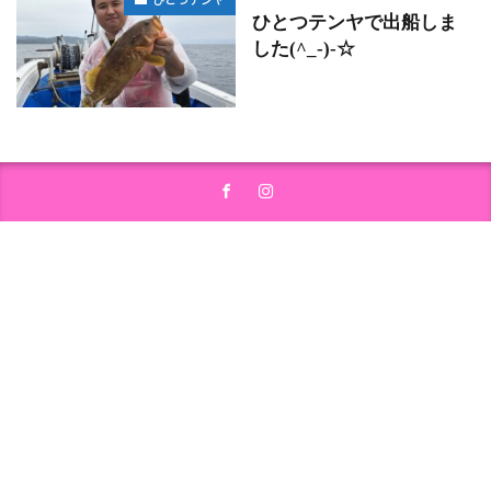
ひとつテンヤで出船しま
した(^_-)-☆