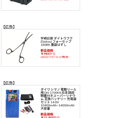
【広告】
宇崎日新 ダイトウブク
(Daitou) フォーセップ
180BK 墨袋はずし
新品価格
￥983
から
(2025/7/27 11:27時点)
【広告】
ダイワ シマノ 電動リール
用 DN-1700NS 日本語説
明書付きスーパーリチウ
ム 互換バッテリー 充電器
セット 14.8V
10400mAh~14000mAh
大容量
新品価格
￥21,900
から