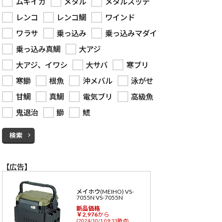
ムギイカ
メタル
メタルスッテ
レンコ
レンコ鯛
ワインド
ワラサ
乗っ込み
乗っ込みマダイ
乗っ込み真鯛
大アジ
大アジ、イワシ
大サバ
寒ブリ
寒鰤
根魚
沖メバル
泳がせ
甘鯛
真鯛
電気ブリ
高級魚
鬼退治
鰤
𩺊
検索
【広告】
メイホウ(MEIHO) VS-
7055N VS-7055N
新品価格
￥2,976
から
(2024/10/1 09:33時点)