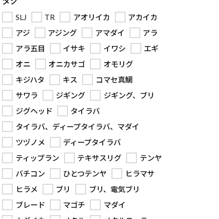
タグ
SLJ
TR
アオリイカ
アカイカ
アジ
アジング
アマダイ
アラ
アラ五目
イサキ
イワシ
エギ
オニ
オニカサゴ
オモリグ
キジハタ
キス
コマセ真鯛
サワラ
ジギング
ジギング、ブリ
ジグヘッド
タイラバ
タイラバ、ディープタイラバ、マダイ
ツヅノメ
ディープタイラバ
ティップラン
テキサスリグ
テンヤ
バチコン
ひとつテンヤ
ヒラマサ
ヒラメ
ブリ
ブリ、電気ブリ
ブレード
マゴチ
マダイ