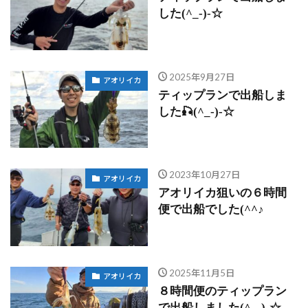
した(^_-)-☆
2025年9月27日
アオリイカ
ティップランで出船しま
した🎣(^_-)-☆
2023年10月27日
アオリイカ
アオリイカ狙いの６時間
便で出船でした(^^♪
2025年11月5日
アオリイカ
８時間便のティップラン
で出船しました(^_-)-☆