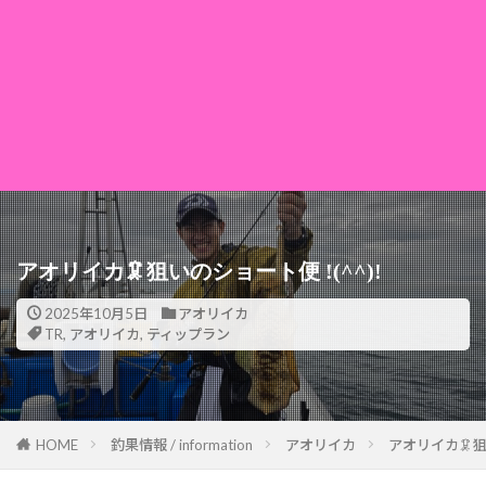
アオリイカ🦑狙いのショート便 !(^^)!
2025年10月5日
アオリイカ
TR
,
アオリイカ
,
ティップラン
HOME
釣果情報 / information
アオリイカ
アオリイカ🦑狙い