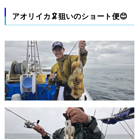
アオリイカ🦑狙いのショート便😊