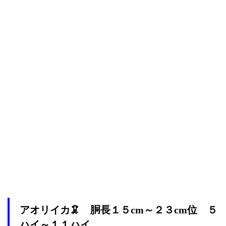
アオリイカ🦑 胴長１５cm～２３cm位 ５
ハイ～１１ハイ