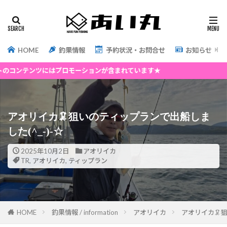
HOME
釣果情報
予約状況・お問合せ
お知らせ
にはプロモーションが含まれています★
アオリイカ🦑狙いのティップランで出船しま
した(^_-)-☆
2025年10月2日
アオリイカ
TR
,
アオリイカ
,
ティップラン
HOME
釣果情報 / information
アオリイカ
アオリイカ🦑狙