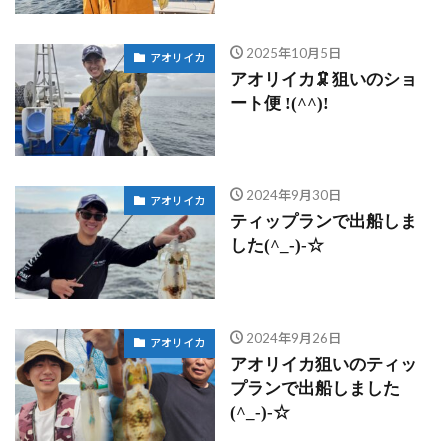
2025年10月5日
アオリイカ
アオリイカ🦑狙いのショ
ート便 !(^^)!
2024年9月30日
アオリイカ
ティップランで出船しま
した(^_-)-☆
2024年9月26日
アオリイカ
アオリイカ狙いのティッ
プランで出船しました
(^_-)-☆