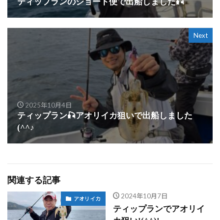
ティップランのショート便で出船しました🎣
Next
2025年10月4日
ティップラン🎣アオリイカ狙いで出船しました
(^^♪
関連する記事
2024年10月7日
アオリイカ
ティップランでアオリイ