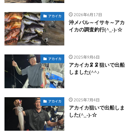
2026年6月17日
アカイカ
沖メバル～イサキ～アカ
イカの調査釣行(^_-)-☆
2025年9月6日
アカイカ
アカイカ🦑🦑狙いで出船
しました(^^♪
2025年7月4日
アカイカ
アカイカ狙いで出船しま
した(^_-)-☆