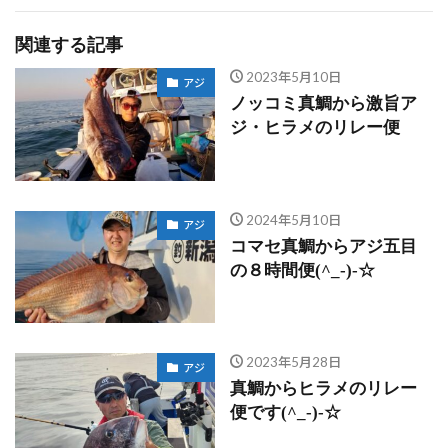
関連する記事
2023年5月10日
アジ
ノッコミ真鯛から激旨ア
ジ・ヒラメのリレー便
2024年5月10日
アジ
コマセ真鯛からアジ五目
の８時間便(^_-)-☆
2023年5月28日
アジ
真鯛からヒラメのリレー
便です(^_-)-☆