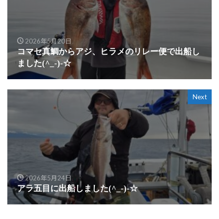
2026年5月20日
コマセ真鯛からアジ、ヒラメのリレー便で出船し
ました(^_-)-☆
Next
2026年5月24日
アラ五目に出船しました(^_-)-☆