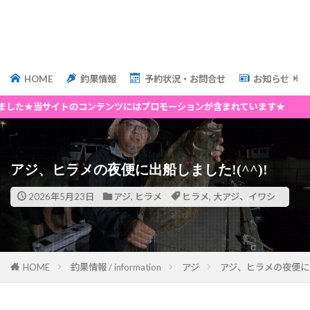
HOME
釣果情報
予約状況・お問合せ
お知らせ
サイトのコンテンツにはプロモーションが含まれています★
アジ、ヒラメの夜便に出船しました!(^^)!
2026年5月23日
アジ
,
ヒラメ
ヒラメ
,
大アジ、イワシ
HOME
釣果情報 / information
アジ
アジ、ヒラメの夜便に出