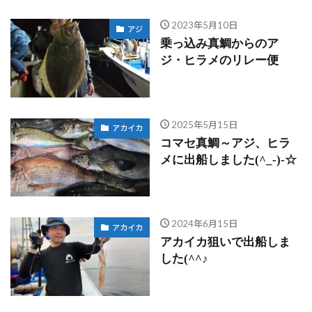
2023年5月10日
アジ
乗っ込み真鯛からのア
ジ・ヒラメのリレー便
2025年5月15日
アカイカ
コマセ真鯛～アジ、ヒラ
メに出船しました(^_-)-☆
2024年6月15日
アカイカ
アカイカ狙いで出船しま
した(^^♪