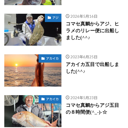
2026年5月16日
アジ
コマセ真鯛からアジ、ヒ
ラメのリレー便に出船し
ました(^^♪
2023年6月25日
アカイカ
アカイカ五目で出船しま
した(^^♪
2024年5月23日
アカイカ
コマセ真鯛からアジ五目
の８時間便(^_-)-☆