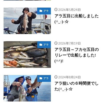
2026年5月24日
アラ
アラ五目に出船しました
(^_-)-☆
2026年7月19日
アラ
アラ五目～フカセ五目の
リレーで出船しました!
(^^)!
2024年8月24日
アラ
アラ狙いの６時間便でし
た(^_-)-☆