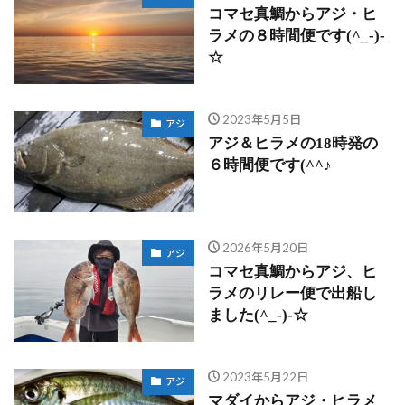
コマセ真鯛からアジ・ヒ
ラメの８時間便です(^_-)-
☆
2023年5月5日
アジ
アジ＆ヒラメの18時発の
６時間便です(^^♪
2026年5月20日
アジ
コマセ真鯛からアジ、ヒ
ラメのリレー便で出船し
ました(^_-)-☆
2023年5月22日
アジ
マダイからアジ・ヒラメ