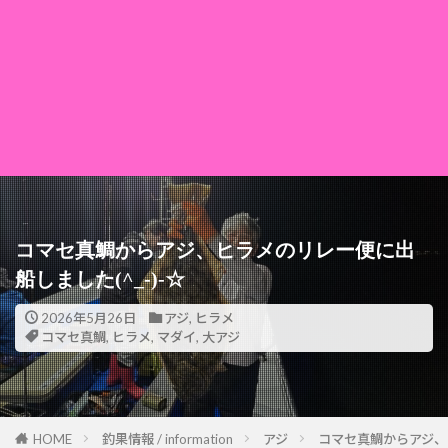
コマセ真鯛からアジ、ヒラメのリレー便に出
船しました(^_-)-☆
2026年5月26日
アジ
,
ヒラメ
コマセ真鯛
,
ヒラメ
,
マダイ
,
大アジ
HOME
釣果情報 / information
アジ
コマセ真鯛からアジ、ヒ