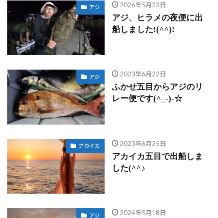
2026年5月23日
アジ
アジ、ヒラメの夜便に出
船しました!(^^)!
2023年6月22日
アジ
ふかせ五目からアジのリ
レー便です(^_-)-☆
2023年6月25日
アカイカ
アカイカ五目で出船しま
した(^^♪
2024年5月18日
アジ