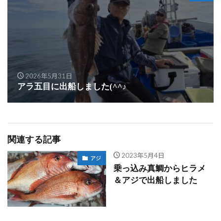
2026年5月31日
アラ五目に出船しました(^^♪
関連する記事
2023年5月4日
アジ
乗っ込み真鯛からヒラメ
＆アジで出船しました