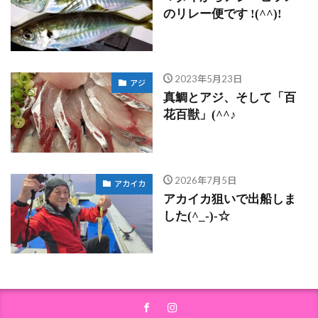
のリレー便です !(^^)!
2023年5月23日
アジ
真鯛とアジ、そして「百
花百獣」(^^♪
2026年7月5日
アカイカ
アカイカ狙いで出船しま
した(^_-)-☆