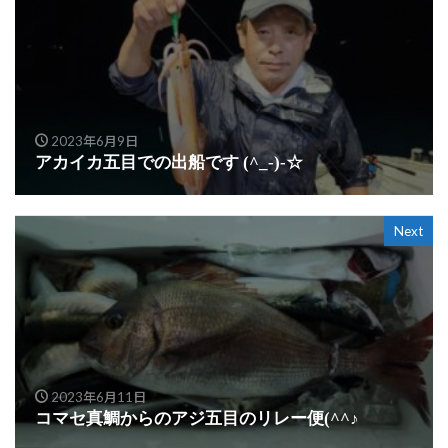
2023年6月9日
アカイカ五目での出船です (^_-)-☆
Next
2023年6月11日
コマセ真鯛からのアジ五目のリレー便(^^♪