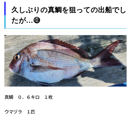
久しぶりの真鯛を狙っての出船でし
たが…😅
真鯛 ０．６キロ １枚
ウマヅラ １匹