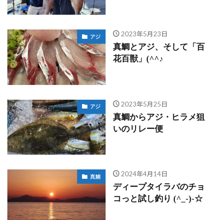
2023年5月23日
アジ
真鯛とアジ、そして「百
花百獣」(^^♪
2023年5月25日
アジ
真鯛からアジ・ヒラメ狙
いのリレー便
2024年4月14日
真鯛
ディープタイラバのチョ
コっと試し釣り (^_-)-☆