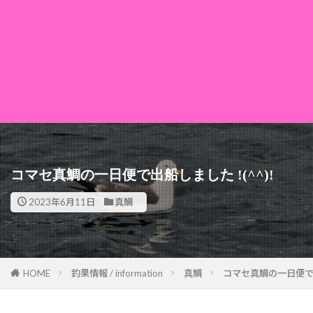
コマセ真鯛の一日便で出船しました !(^^)!
2023年6月11日
真鯛
HOME
釣果情報 / information
真鯛
コマセ真鯛の一日便で出船