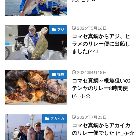
2026年5月16日
アジ
コマセ真鯛からアジ、ヒ
ラメのリレー便に出船し
ました(^^♪
2024年4月18日
根魚
コマセ真鯛～根魚狙いの
テンヤのリレー8時間便
(^_-)-☆
2023年7月23日
アカイカ
コマセ真鯛からアカイカ
のリレー便でした (^_-)-☆