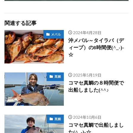
関連する記事
2024年4月28日
メバル
沖メバル～タイラバ（デ
ィープ）の8時間便(^_-)-
☆
2025年5月19日
真鯛
コマセ真鯛の８時間便で
出船しました(^^♪
2024年10月6日
真鯛
コマセ真鯛で出船しまし
た(^_-)-☆