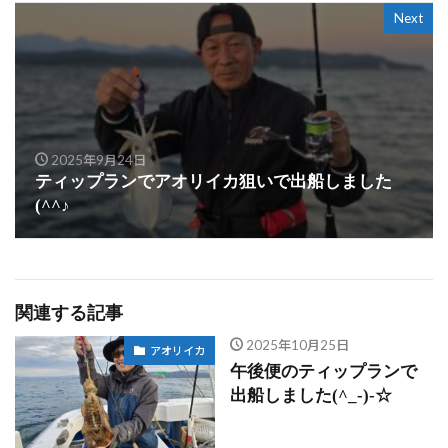
Next
2025年9月24日
ティップランでアオリイカ狙いで出船しました
(^^♪
関連する記事
2025年10月25日
アオリイカ
午後便のティップランで
出船しました(^_-)-☆