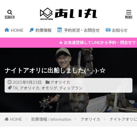
HOME
釣果情報
予約状況・お問合せ
お知らせ
★ お友達登録してLINEから予約・問合せできます ★ Ins
ナイトアオリに出船しました(^_-)-☆
2025年9月23日
アオリイカ
TR
,
アオリイカ
,
オモリグ
,
ティップラン
HOME
釣果情報 / information
アオリイカ
ナイトアオリに出