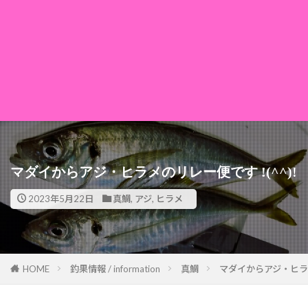
マダイからアジ・ヒラメのリレー便です !(^^)!
2023年5月22日
真鯛
,
アジ
,
ヒラメ
HOME
釣果情報 / information
真鯛
マダイからアジ・ヒラメ