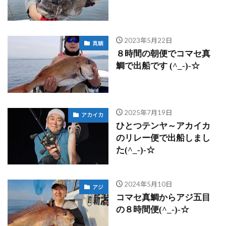
2023年5月22日
真鯛
８時間の朝便でコマセ真
鯛で出船です (^_-)-☆
2025年7月19日
アカイカ
ひとつテンヤ～アカイカ
のリレー便で出船しまし
た(^_-)-☆
2024年5月10日
アジ
コマセ真鯛からアジ五目
の８時間便(^_-)-☆