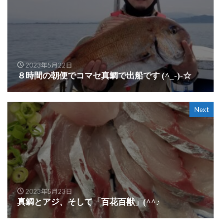
2023年5月22日
８時間の朝便でコマセ真鯛で出船です (^_-)-☆
Next
2023年5月23日
真鯛とアジ、そして「百花百獣」(^^♪