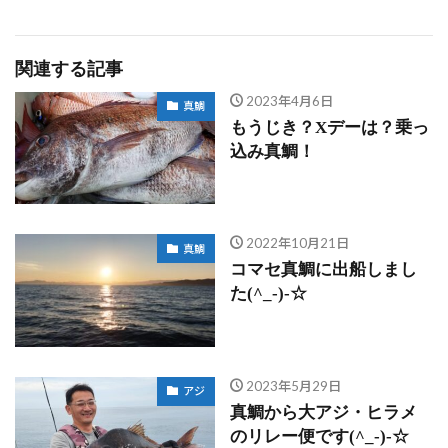
関連する記事
2023年4月6日
真鯛
もうじき？Xデーは？乗っ
込み真鯛！
2022年10月21日
真鯛
コマセ真鯛に出船しまし
た(^_-)-☆
2023年5月29日
アジ
真鯛から大アジ・ヒラメ
のリレー便です(^_-)-☆