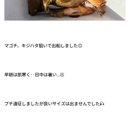
マゴチ、キジハタ狙いで出船しました😊
早朝は肌寒く‥日中は暑い…😣
プチ遠征しましたが良いサイズは出ませんでした🎣