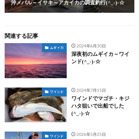
沖メバル～イサキ～アカイカの調査釣行(^_-)-☆
関連する記事
2024年6月30日
ムギイカ
深夜初のムギイカ～ワイ
ンド(^_-)-☆
2024年7月15日
ワインド
ワインドでマゴチ・キジ
ハタ狙いで出船でした
(^_-)-☆
2026年5月25日
ワインド