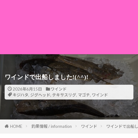
ワインドで出船しました!(^^)!
2026年6月15日
ワインド
キジハタ
,
ジグヘッド
,
テキサスリグ
,
マゴチ
,
ワインド
HOME
釣果情報 / information
ワインド
ワインドで出船しま